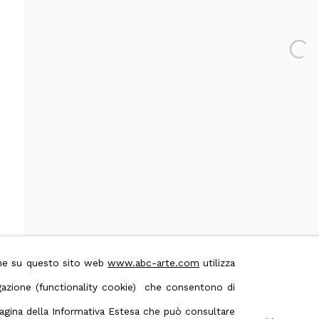
 & Conditions
Contact us on Whatsapp
Open 
ione su questo sito web
www.abc-arte.com
utilizza
avigazione (functionality cookie) che consentono di
 pagina della Informativa Estesa che può consultare