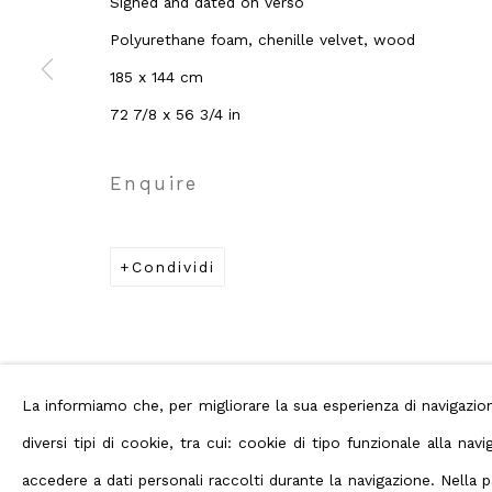
Signed and dated on verso
Privacy Policy
Manage cookies
Terms
Polyurethane foam, chenille velvet, wood
Diritti d'autore 2026 ABC ARTE
185 x 144 cm
72 7/8 x 56 3/4 in
Enquire
Condividi
La informiamo che, per migliorare la sua esperienza di navigaz
diversi tipi di cookie, tra cui: cookie di tipo funzionale alla n
accedere a dati personali raccolti durante la navigazione. Nella