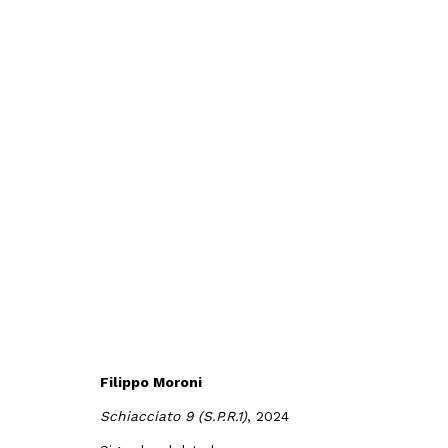
Arte Fiera 2026
Bologna Fiere,
5 - 8 Febbraio 2026
Panoramica
Opere
Foto esposizio
Back to art fairs
Filippo Moroni
Schiacciato 9 (S.P.R.1)
, 2024