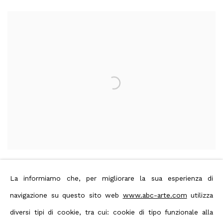
Bernard Aubertin, Situazione
La informiamo che, per migliorare la sua esperienza di
pittorica del rosso
navigazione su questo sito web
www.abc-arte.com
utilizza
Bernard Aubertin, Situazione pittorica del
diversi tipi di cookie, tra cui: cookie di tipo funzionale alla
rosso, a cura di Flaminio Gualdoni