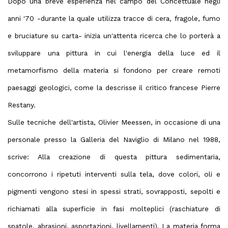
Dopo una breve esperienza nel campo del Concettuale negli
anni '70 -durante la quale utilizza tracce di cera, fragole, fumo
e bruciature su carta- inizia un'attenta
ricerca che lo porterà a
sviluppare una pittura
in cui l'energia della luce ed il
metamorfismo della materia si fondono per creare remoti
paesaggi geologici, come la descrisse il critico francese
Pierre
Restany.
Sulle tecniche dell'artista, Olivier Meessen, in occasione di una
personale presso la Galleria del Naviglio di Milano nel 1988,
scrive:
Alla creazione di questa pittura sedimentaria,
concorrono i ripetuti interventi sulla tela, dove colori, oli e
pigmenti vengono stesi in spessi strati, sovrapposti, sepolti e
richiamati alla superficie in fasi molteplici (raschiature di
spatole, abrasioni, asportazioni, livellamenti). La materia forma