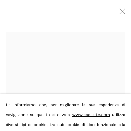
Arte Fiera 2026
Bologna Fiere,
5 - 8 February 2026
Overview
Artworks
Exhibition images
Back to art fairs
Privacy Policy
Manage cookies
La informiamo che, per migliorare la sua esperienza di
Open a larger version of the foll
Terms & Conditions
navigazione su questo sito web
www.abc-arte.com
utilizza
Contact us on Whatsapp
diversi tipi di cookie, tra cui: cookie di tipo funzionale alla