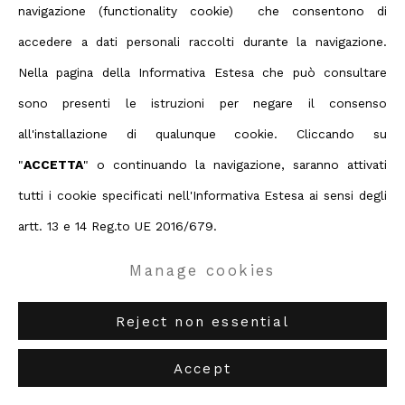
Copyright © 2026 ABC ARTE
navigazione (functionality cookie) che consentono di
accedere a dati personali raccolti durante la navigazione.
ABC-ARTE
via XX Settembre 11/A, 16121 Genova
Nella pagina della Informativa Estesa che può consultare
ABC-ARTE ONE OF
via Santa Croce 21, 20122 Milano
sono presenti le istruzioni per negare il consenso
all'installazione di qualunque cookie. Cliccando su
"
ACCETTA
" o continuando la navigazione, saranno attivati
tutti i cookie specificati nell'Informativa Estesa ai sensi degli
Filippo Moroni
artt. 13 e 14 Reg.to UE 2016/679.
Manage cookies
Schiacciato 7 (S.P.R.1)
,
2024
54 x 44 cm
Reject non essential
21 1/4 x 17 3/8 in
Accept
Enquire