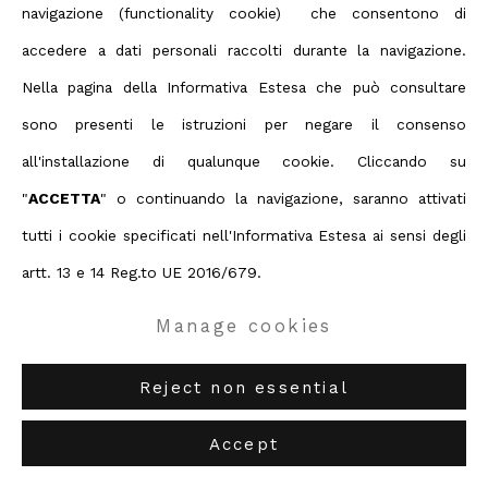
Copyright © 2026 ABC ARTE
navigazione (functionality cookie) che consentono di
Share
accedere a dati personali raccolti durante la navigazione.
ABC-ARTE
via XX Settembre 11/A, 16121 Genova
Nella pagina della Informativa Estesa che può consultare
ABC-ARTE ONE OF
via Santa Croce 21, 20122 Milano
sono presenti le istruzioni per negare il consenso
all'installazione di qualunque cookie. Cliccando su
"
ACCETTA
" o continuando la navigazione, saranno attivati
tutti i cookie specificati nell'Informativa Estesa ai sensi degli
artt. 13 e 14 Reg.to UE 2016/679.
Manage cookies
Reject non essential
Accept