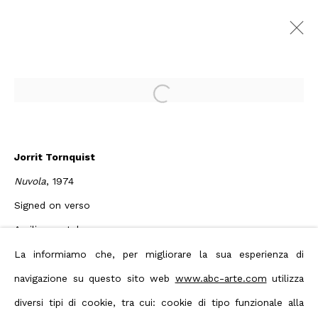
Arte Fiera 2026
Open a larger version of the foll
Bologna Fiere,
5 - 8 February 2026
Overview
Artworks
Jorrit Tornquist
Exhibition images
Nuvola
, 1974
Back to art fairs
Signed on verso
Acrilico su tela
Privacy Policy
Manage cookies
50x50 cm
La informiamo che, per migliorare la sua esperienza di
Terms & Conditions
navigazione su questo sito web
www.abc-arte.com
utilizza
Enquire
Contact us on Whatsapp
diversi tipi di cookie, tra cui: cookie di tipo funzionale alla