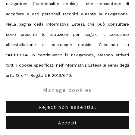
navigazione (functionality cookie) che consentono di
Copyright © 2026 ABC ARTE
Share
accedere a dati personali raccolti durante la navigazione.
Nella pagina della Informativa Estesa che può consultare
ABC-ARTE
via XX Settembre 11/A, 16121 Genova
sono presenti le istruzioni per negare il consenso
ABC-ARTE ONE OF
via Santa Croce 21, 20122 Milano
all'installazione di qualunque cookie. Cliccando su
"
ACCETTA
" o continuando la navigazione, saranno attivati
tutti i cookie specificati nell'Informativa Estesa ai sensi degli
artt. 13 e 14 Reg.to UE 2016/679.
Manage cookies
Reject non essential
Accept