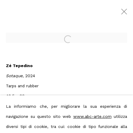
Untitle Art Miami Beach
Open a larger version of the foll
2025
:
ABC-ARTE Booth C27
Ocean Drive and 12th Street, Miami
Beach, FL,
2 - 7 December 2025
Zé Tepedino
Sotaque
, 2024
Overview
Artworks
Tarps and rubber
Back to art fairs
46.5 x 36 cm
18 1/4 x 14 1/8 in
La informiamo che, per migliorare la sua esperienza di
Privacy Policy
Manage cookies
navigazione su questo sito web
www.abc-arte.com
utilizza
Enquire
Terms & Conditions
diversi tipi di cookie, tra cui: cookie di tipo funzionale alla
Contact us on Whatsapp