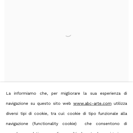
La informiamo che, per migliorare la sua esperienza di
navigazione su questo sito web
www.abc-arte.com
utilizza
Eden
,
2013
diversi tipi di cookie, tra cui: cookie di tipo funzionale alla
60 x 50 cm
23 5/8 x 19 3/4 in
navigazione (functionality cookie) che consentono di