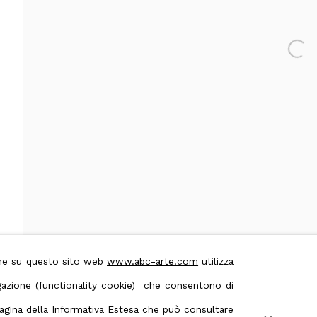
Open 
 & Conditions
Contact us on Whatsapp
ione su questo sito web
www.abc-arte.com
utilizza
avigazione (functionality cookie) che consentono di
 pagina della Informativa Estesa che può consultare