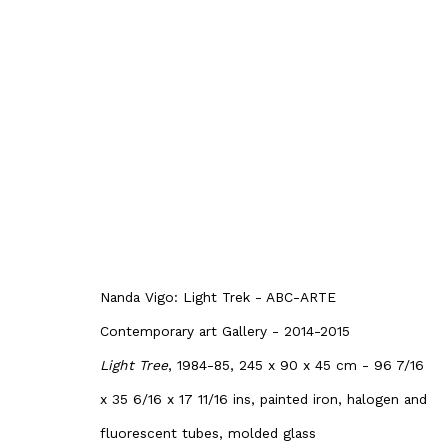
LIGHT TREK - Nanda 
Nanda Vigo: solo Sh
10 November 2014 - 13 February 20
Nanda Vigo: Light Trek - ABC-ARTE
Genova
Contemporary art Gallery - 2014-2015
Overview
Artworks
Publishing
P
Light Tree
, 1984-85, 245 x 90 x 45 cm - 96 7/16
x 35 6/16 x 17 11/16 ins, painted iron, halogen and
fluorescent tubes, molded glass