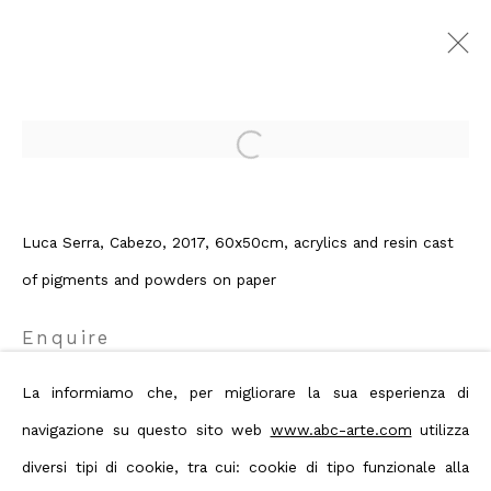
Añil
:
Open a larger version of the foll
Luca Serra, curated by Flaminio
Gualdoni
Luca Serra, Cabezo, 2017, 60x50cm, acrylics and resin cast
26 January - 14 April 2018
of pigments and powders on paper
Genova
Overview
Artworks
Enquire
Exhibition images
Press
Publishing
Events
Press release
La informiamo che, per migliorare la sua esperienza di
Video
Share
navigazione su questo sito web
www.abc-arte.com
utilizza
diversi tipi di cookie, tra cui: cookie di tipo funzionale alla