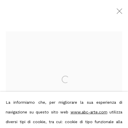
Antonio Kuschnir -
Arcádia Incerta
:
with critical contribution by
Milovan Farronato
26 February - 4 April 2026
Milano
Open a larger version of the foll
Overview
Artworks
Exhibition images
Events
La informiamo che, per migliorare la sua esperienza di
navigazione su questo sito web
www.abc-arte.com
utilizza
diversi tipi di cookie, tra cui: cookie di tipo funzionale alla
Privacy Policy
Manage cookies