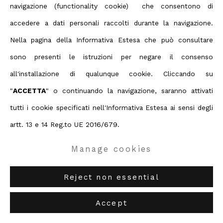
navigazione (functionality cookie) che consentono di
Terms & Conditions
accedere a dati personali raccolti durante la navigazione.
Contact us on Whatsapp
Nella pagina della Informativa Estesa che può consultare
Copyright © 2026 ABC ARTE
sono presenti le istruzioni per negare il consenso
Antonio Kuschnir
all'installazione di qualunque cookie. Cliccando su
ABC-ARTE
via XX Settembre 11/A, 16121 Genova
"
ACCETTA
" o continuando la navigazione, saranno attivati
ABC-ARTE ONE OF
via Santa Croce 21, 20122 Milano
In Bed
,
2026
tutti i cookie specificati nell'Informativa Estesa ai sensi degli
artt. 13 e 14 Reg.to UE 2016/679.
40 x 50 cm
15 3/4 x 19 3/4 in
Manage cookies
Copyright The Artist
Reject non essential
Enquire
Accept
Further images