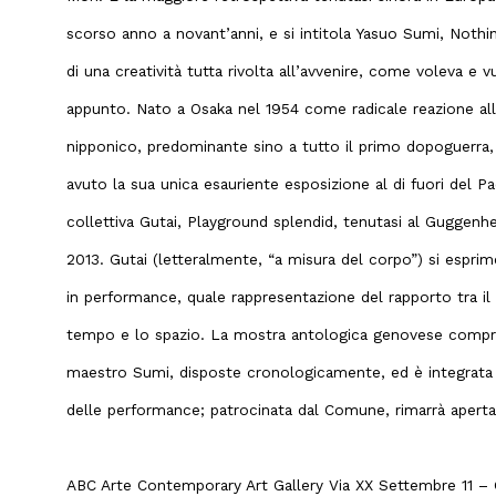
scorso anno a novant’anni, e si intitola Yasuo Sumi, Nothi
di una creatività tutta rivolta all’avvenire, come voleva e 
appunto. Nato a Osaka nel 1954 come radicale reazione all
nipponico, predominante sino a tutto il primo dopoguerra
avuto la sua unica esauriente esposizione al di fuori del P
collettiva Gutai, Playground splendid, tenutasi al Guggenh
2013. Gutai (letteralmente, “a misura del corpo”) si esprime
in performance, quale rappresentazione del rapporto tra il 
tempo e lo spazio. La mostra antologica genovese compre
maestro Sumi, disposte cronologicamente, ed è integrata
delle performance; patrocinata dal Comune, rimarrà aperta
ABC Arte Contemporary Art Gallery Via XX Settembre 11 –