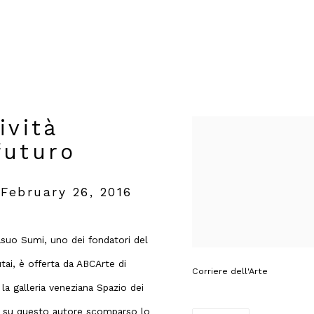
ività
Open a larger version of t
futuro
 February 26, 2016
 Yasuo Sumi, uno dei fondatori del
ai, è offerta da ABCArte di
Corriere dell'Arte
la galleria veneziana Spazio dei
pa su questo autore scomparso lo