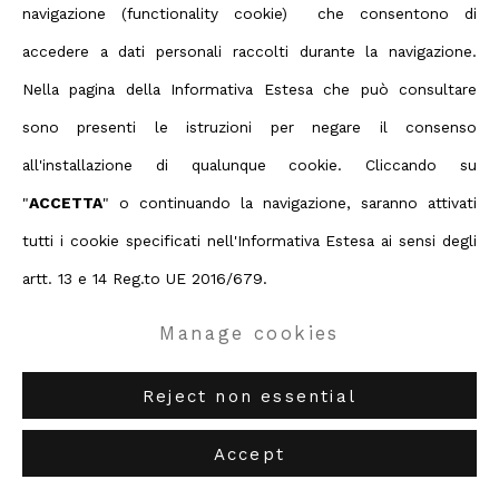
navigazione (functionality cookie) che consentono di
accedere a dati personali raccolti durante la navigazione.
ABC-ARTE
via XX Settembre 11/A, 16121 Genova
Nella pagina della Informativa Estesa che può consultare
ABC-ARTE ONE OF
via Santa Croce 21, 20122 Milano
Jorrit Tornquist
sono presenti le istruzioni per negare il consenso
all'installazione di qualunque cookie. Cliccando su
Untitled
,
1980
"
ACCETTA
" o continuando la navigazione, saranno attivati
tutti i cookie specificati nell'Informativa Estesa ai sensi degli
18 x 24 cm
artt. 13 e 14 Reg.to UE 2016/679.
7 1/8 x 9 1/2 in
Manage cookies
Enquire
Reject non essential
Condividi
Accept