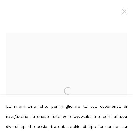
MIA Photo Fair
:
Booth B20
Superstudio Più, Via Tortona 27,
Milano
19 - 22 Marzo 2026
Panoramica
Opere
Foto esposizione
Open a larger version of the foll
Privacy Policy
Manage cookies
La informiamo che, per migliorare la sua esperienza di
Terms & Conditions
navigazione su questo sito web
www.abc-arte.com
utilizza
Contact us on Whatsapp
diversi tipi di cookie, tra cui: cookie di tipo funzionale alla
Diritti d'autore 2026 ABC ARTE