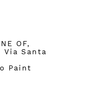
NE OF,
 Via Santa
o Paint
Open a larger version of t