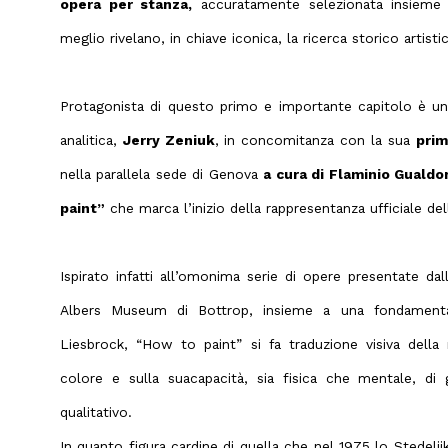
opera per stanza,
accuratamente selezionata insieme ag
meglio rivelano, in chiave iconica, la ricerca storico artist
Protagonista di questo primo e importante capitolo è uno 
analitica,
Jerry Zeniuk
, in concomitanza con la sua
prim
nella parallela sede di Genova
a cura di Flaminio Gualdo
paint”
che marca l’inizio della rappresentanza ufficiale de
Ispirato infatti all’omonima serie di opere presentate dal
Albers Museum di Bottrop, insieme a una fondamenta
Liesbrock, “How to paint” si fa traduzione visiva della 
colore e sulla suacapacità, sia fisica che mentale, di 
qualitativo.
In quanto figura cardine di quella che nel 1975 lo Stede