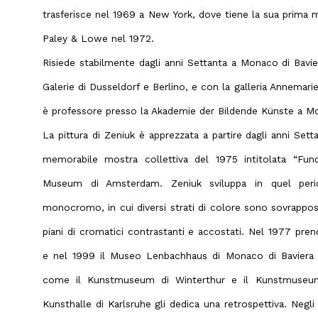
trasferisce nel 1969 a New York, dove tiene la sua prima m
Paley & Lowe nel 1972.
Risiede stabilmente dagli anni Settanta a Monaco di Bavie
Galerie di Dusseldorf e Berlino, e con la galleria Annemari
è professore presso la Akademie der Bildende Künste a M
La pittura di Zeniuk è apprezzata a partire dagli anni Sett
memorabile mostra collettiva del 1975 intitolata “Funda
Museum di Amsterdam. Zeniuk sviluppa in quel peri
monocromo, in cui diversi strati di colore sono sovrappos
piani di cromatici contrastanti e accostati. Nel 1977 pr
e nel 1999 il Museo Lenbachhaus di Monaco di Baviera gl
come il Kunstmuseum di Winterthur e il Kunstmuseum
Kunsthalle di Karlsruhe gli dedica una retrospettiva. Negli 