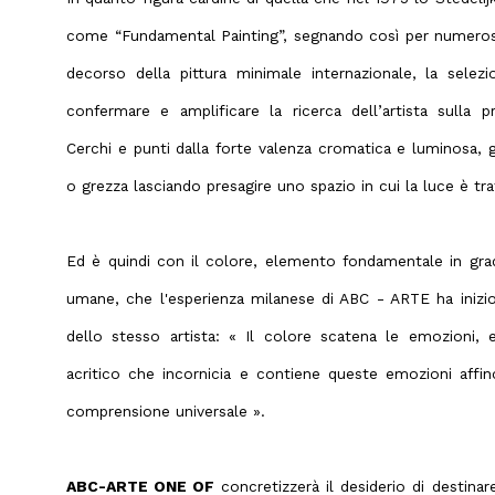
come “Fundamental Painting”, segnando così per numerosi 
decorso della pittura minimale internazionale, la selez
confermare e amplificare la ricerca dell’artista sulla pr
Cerchi e punti dalla forte valenza cromatica e luminosa, 
o grezza lasciando presagire uno spazio in cui la luce è tra
Ed è quindi con il colore, elemento fondamentale in grado
umane, che l'esperienza milanese di ABC - ARTE ha inizio
dello stesso artista: « Il colore scatena le emozioni, 
acritico che incornicia e contiene queste emozioni aff
comprensione universale ».
ABC-ARTE ONE OF
concretizzerà il desiderio di destinar