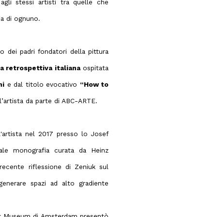
li stessi artisti tra quelle che
ica di ognuno.
dei padri fondatori della pittura
a retrospettiva italiana
ospitata
ni
e dal titolo evocativo
“How to
ll’artista da parte di ABC-ARTE.
l'artista nel 2017 presso lo Josef
le monografia curata da Heinz
recente riflessione di Zeniuk sul
generare spazi ad alto gradiente
lijk Museum di Amsterdam presentò