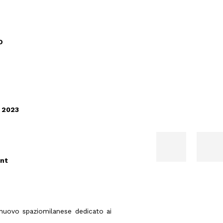
O
o 2023
int
nuovo spaziomilanese dedicato ai