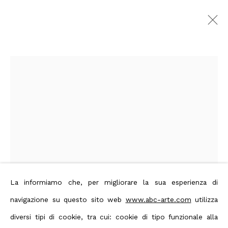
Untitled Houston 2025
:
Booth B30
George R. Brown Convention
Center, Hall 3A, 1001 Avenida De
Las Americas, Houston, TX
19 - 21
Settembre 2025
Panoramica
Opere
Foto esposizione
La informiamo che, per migliorare la sua esperienza di
navigazione su questo sito web
www.abc-arte.com
utilizza
Open a larger version of the foll
Privacy Policy
Manage cookies
diversi tipi di cookie, tra cui: cookie di tipo funzionale alla
Terms & Conditions