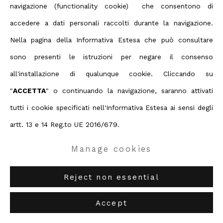
navigazione (functionality cookie) che consentono di
Contact us on Whatsapp
accedere a dati personali raccolti durante la navigazione.
Diritti d'autore 2026 ABC ARTE
Nella pagina della Informativa Estesa che può consultare
sono presenti le istruzioni per negare il consenso
ABC-ARTE
via XX Settembre 11/A, 16121 Genova
all'installazione di qualunque cookie. Cliccando su
ABC-ARTE ONE OF
via Santa Croce 21, 20122 Milano
"
ACCETTA
" o continuando la navigazione, saranno attivati
tutti i cookie specificati nell'Informativa Estesa ai sensi degli
artt. 13 e 14 Reg.to UE 2016/679.
Zach Harris
Manage cookies
Silver Sky
,
2014-2017
Reject non essential
91.4 x 61 cm
Accept
36 x 24 in