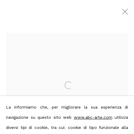
LIGHT TREK - Nanda Vigo
| opere 1963 - 2014
:
Nanda Vigo: solo Show, curated by
Dominique Stella
10 Novembre 2014 - 13 Febbraio
2015
Open a larger version of the foll
Genova
Panoramica
Opere
Editoria
La informiamo che, per migliorare la sua esperienza di
Comunicato stampa
navigazione su questo sito web
www.abc-arte.com
utilizza
diversi tipi di cookie, tra cui: cookie di tipo funzionale alla