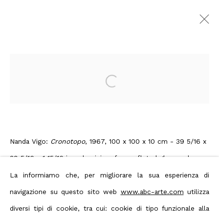
LIGHT TREK - Nanda Vigo
| opere 1963 - 2014
:
Open a larger version of the foll
Nanda Vigo: solo Show, curated by
Dominique Stella
10 Novembre 2014 - 13 Febbraio
2015
Nanda Vigo:
Cronotopo
, 1967, 100 x 100 x 10 cm - 39 5/16 x
Genova
39 5/16 x 1 15/16 ins, aluminium frame, fluted glass and
Panoramica
Opere
Editoria
mirror and neon tube
La informiamo che, per migliorare la sua esperienza di
Comunicato stampa
navigazione su questo sito web
www.abc-arte.com
utilizza
Enquire
diversi tipi di cookie, tra cui: cookie di tipo funzionale alla