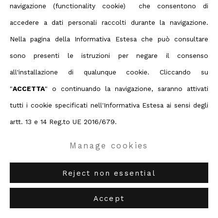
Privacy Policy
Manage cookies
navigazione (functionality cookie) che consentono di
Condividi
Terms & Conditions
accedere a dati personali raccolti durante la navigazione.
Contact us on Whatsapp
Nella pagina della Informativa Estesa che può consultare
Diritti d'autore 2026 ABC ARTE
sono presenti le istruzioni per negare il consenso
all'installazione di qualunque cookie. Cliccando su
ABC-ARTE
via XX Settembre 11/A, 16121 Genova
"
ACCETTA
" o continuando la navigazione, saranno attivati
ABC-ARTE ONE OF
via Santa Croce 21, 20122 Milano
tutti i cookie specificati nell'Informativa Estesa ai sensi degli
artt. 13 e 14 Reg.to UE 2016/679.
Manage cookies
Reject non essential
Accept