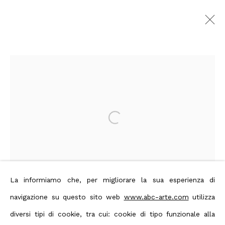
LIGHT TREK - Nanda Vigo
| opere 1963 - 2014
:
Nanda Vigo: solo Show, curated by
Dominique Stella
Open a larger version of the foll
10 Novembre 2014 - 13 Febbraio
2015
Genova
Panoramica
Opere
Editoria
La informiamo che, per migliorare la sua esperienza di
Comunicato stampa
navigazione su questo sito web
www.abc-arte.com
utilizza
Nanda Vigo: Light Trek - ABC-ARTE Contemporary art Gallery
diversi tipi di cookie, tra cui: cookie di tipo funzionale alla