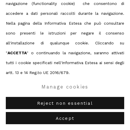
Privacy Policy
Manage cookies
- 2014-2015
navigazione (functionality cookie) che consentono di
Terms & Conditions
Deep Space Trapezio
, 2014, 120 x 150 x 25 cm - 47 3/16 x
accedere a dati personali raccolti durante la navigazione.
Contact us on Whatsapp
59 1/16 x 9 13/16 ins,
mirror, glass and neon light
Nella pagina della Informativa Estesa che può consultare
Diritti d'autore 2026 ABC ARTE
Deep Space
, 2014, 190 x 65 x 15 cm - 74 12/16 x 25 9/16 x 5
sono presenti le istruzioni per negare il consenso
14/16 ins, mirror, glass and neon light
all'installazione di qualunque cookie. Cliccando su
ABC-ARTE
via XX Settembre 11/A, 16121 Genova
Deep Space
, 2014, 200 x 100 x 40 cm - 78 11/16 x 39 5/16 x
"
ACCETTA
" o continuando la navigazione, saranno attivati
ABC-ARTE ONE OF
via Santa Croce 21, 20122 Milano
15 11/16 ins, mirror, glass and neon light
tutti i cookie specificati nell'Informativa Estesa ai sensi degli
artt. 13 e 14 Reg.to UE 2016/679.
Enquire
Manage cookies
Condividi
Reject non essential
Accept