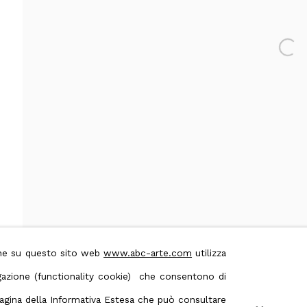
Open 
 & Conditions
Contact us on Whatsapp
ione su questo sito web
www.abc-arte.com
utilizza
avigazione (functionality cookie) che consentono di
 pagina della Informativa Estesa che può consultare