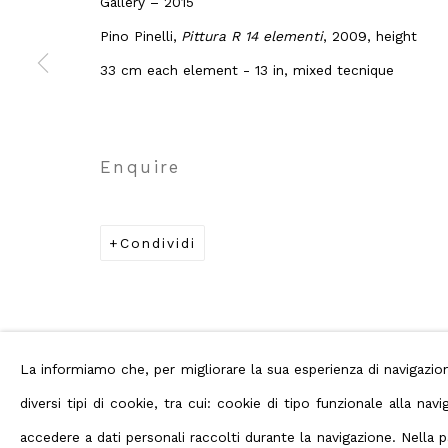
Gallery – 2015
Pino Pinelli,
Pittura R 14 elementi
, 2009, height
33 cm each element - 13 in,
mixed tecnique
Privacy Policy
Manage cookies
Terms
Enquire
Diritti d'autore 2026 ABC ARTE
Condividi
La informiamo che, per migliorare la sua esperienza di navigaz
diversi tipi di cookie, tra cui: cookie di tipo funzionale alla n
accedere a dati personali raccolti durante la navigazione. Nella