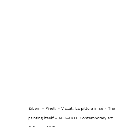
La pittura in sé
:
Ulrich Erben, Claude
Dominique Stella
18 Aprile - 12 Giugno 2015
Genova
Panoramica
Opere
Press
Editori
Erbern - Pinelli - Viallat: La pittura in sé - The
painting itself – ABC-ARTE Contemporary art