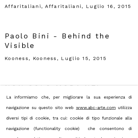
Affaritaliani, Affaritaliani, Luglio 16, 2015
Paolo Bini - Behind the
Visible
Kooness, Kooness, Luglio 15, 2015
NON SOLO MODA NEL
NUOVO CONCEPT STORE
La informiamo che, per migliorare la sua esperienza di
MARYLING
navigazione su questo sito web
www.abc-arte.com
utilizza
diversi tipi di cookie, tra cui: cookie di tipo funzionale alla
Valentina Mascarello, Fashion Illustrated,
Luglio 15, 2015
navigazione (functionality cookie) che consentono di