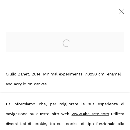
Giulio Zanet | Still
Nothing
:
Open a larger version of the foll
Giulio Zanet, curated by Ivan
Quaroni
12 - 30 Gennaio 2016
Giulio Zanet, 2014, Minimal experiments, 70x50 cm, enamel
Genova
and acrylic on canvas
Panoramica
Opere
Enquire
Foto esposizione
Press
Editoria
La informiamo che, per migliorare la sua esperienza di
Comunicato stampa
navigazione su questo sito web
www.abc-arte.com
utilizza
Condividi
diversi tipi di cookie, tra cui: cookie di tipo funzionale alla