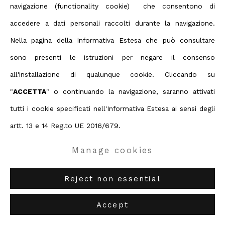
navigazione (functionality cookie) che consentono di
Privacy Policy
Manage cookies
accedere a dati personali raccolti durante la navigazione.
Terms & Conditions
Nella pagina della Informativa Estesa che può consultare
Contact us on Whatsapp
sono presenti le istruzioni per negare il consenso
Diritti d'autore 2026 ABC ARTE
Artista collegato
all'installazione di qualunque cookie. Cliccando su
ABC-ARTE
via XX Settembre 11/A, 16121 Genova
"
ACCETTA
" o continuando la navigazione, saranno attivati
ABC-ARTE ONE OF
via Santa Croce 21, 20122 Milano
tutti i cookie specificati nell'Informativa Estesa ai sensi degli
Giulio Zanet
artt. 13 e 14 Reg.to UE 2016/679.
Manage cookies
Reject non essential
Accept