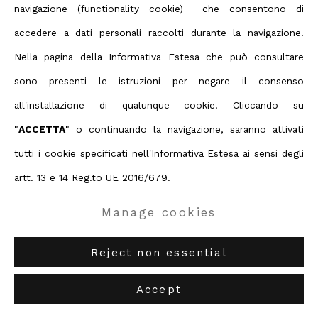
navigazione (functionality cookie) che consentono di
Privacy Policy
Manage cookies
accedere a dati personali raccolti durante la navigazione.
Terms & Conditions
Nella pagina della Informativa Estesa che può consultare
Contact us on Whatsapp
sono presenti le istruzioni per negare il consenso
Diritti d'autore 2026 ABC ARTE
Artista collegato
all'installazione di qualunque cookie. Cliccando su
ABC-ARTE
via XX Settembre 11/A, 16121 Genova
"
ACCETTA
" o continuando la navigazione, saranno attivati
ABC-ARTE ONE OF
via Santa Croce 21, 20122 Milano
tutti i cookie specificati nell'Informativa Estesa ai sensi degli
Giulio Zanet
artt. 13 e 14 Reg.to UE 2016/679.
Manage cookies
Reject non essential
Accept