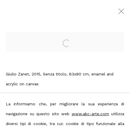
Giulio Zanet | Still
Nothing
:
Open a larger version of the foll
Giulio Zanet, curated by Ivan
Quaroni
12 - 30 Gennaio 2016
Giulio Zanet, 2015, Senza titolo, 63x90 cm, enamel and
Genova
acrylic on canvas
Panoramica
Opere
Enquire
Foto esposizione
Press
Editoria
La informiamo che, per migliorare la sua esperienza di
Comunicato stampa
navigazione su questo sito web
www.abc-arte.com
utilizza
Condividi
diversi tipi di cookie, tra cui: cookie di tipo funzionale alla