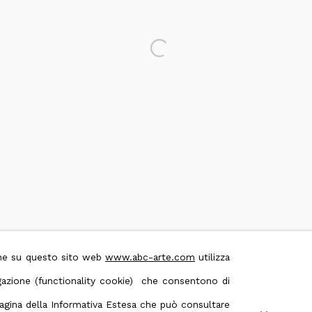
Open a larger version of the foll
 & Conditions
Contact us on Whatsapp
ione su questo sito web
www.abc-arte.com
utilizza
avigazione (functionality cookie) che consentono di
 pagina della Informativa Estesa che può consultare