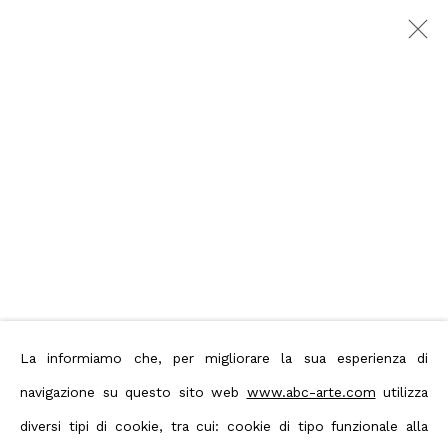
Michele Zaza, Spazio
arborescente
:
A cura di Flaminio Gualdoni
19 Settembre - 25 Ottobre 2024
Milano
Panoramica
Opere
Press
La informiamo che, per migliorare la sua esperienza di
Privacy Policy
Manage cookies
navigazione su questo sito web
www.abc-arte.com
utilizza
Terms & Conditions
diversi tipi di cookie, tra cui: cookie di tipo funzionale alla