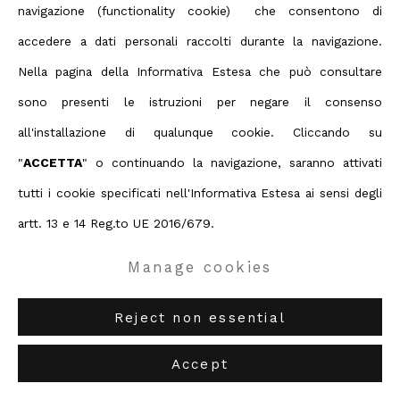
Contact us on Whatsapp
navigazione (functionality cookie) che consentono di
Diritti d'autore 2026 ABC ARTE
accedere a dati personali raccolti durante la navigazione.
Open a larger version of the foll
Nella pagina della Informativa Estesa che può consultare
ABC-ARTE
via XX Settembre 11/A, 16121 Genova
sono presenti le istruzioni per negare il consenso
ABC-ARTE ONE OF
via Santa Croce 21, 20122 Milano
all'installazione di qualunque cookie. Cliccando su
"
ACCETTA
" o continuando la navigazione, saranno attivati
tutti i cookie specificati nell'Informativa Estesa ai sensi degli
artt. 13 e 14 Reg.to UE 2016/679.
Manage cookies
Reject non essential
Accept