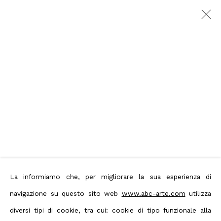
Zach Harris, Karma
Kloud
:
a cura di Domenico de Chirico
7 Novembre 2024 - 18 Gennaio 2025
Milano
Opere
Foto esposizione
Press
Comunicato stampa
La informiamo che, per migliorare la sua esperienza di
navigazione su questo sito web
www.abc-arte.com
utilizza
Privacy Policy
Manage cookies
diversi tipi di cookie, tra cui: cookie di tipo funzionale alla
Terms & Conditions