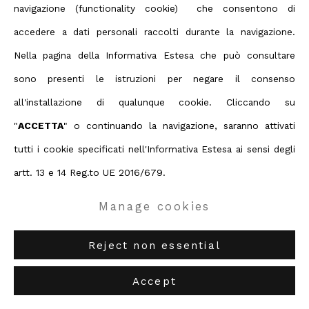
navigazione (functionality cookie) che consentono di
Contact us on Whatsapp
accedere a dati personali raccolti durante la navigazione.
Open a larger version of the foll
Diritti d'autore 2026 ABC ARTE
Nella pagina della Informativa Estesa che può consultare
sono presenti le istruzioni per negare il consenso
ABC-ARTE
via XX Settembre 11/A, 16121 Genova
all'installazione di qualunque cookie. Cliccando su
ABC-ARTE ONE OF
via Santa Croce 21, 20122 Milano
"
ACCETTA
" o continuando la navigazione, saranno attivati
tutti i cookie specificati nell'Informativa Estesa ai sensi degli
artt. 13 e 14 Reg.to UE 2016/679.
Manage cookies
Reject non essential
Accept