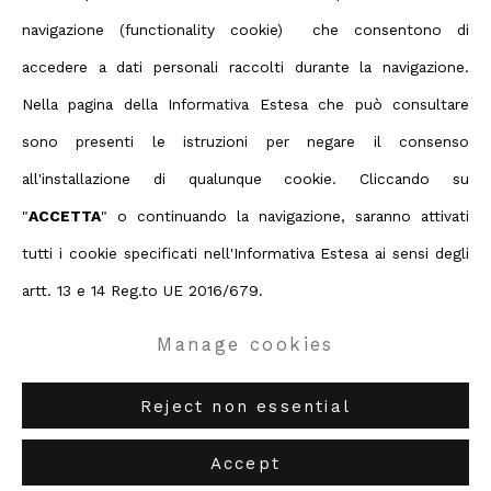
navigazione (functionality cookie) che consentono di
accedere a dati personali raccolti durante la navigazione.
Nella pagina della Informativa Estesa che può consultare
sono presenti le istruzioni per negare il consenso
Privacy Policy
Manage cookies
all'installazione di qualunque cookie. Cliccando su
Terms & Conditions
"
ACCETTA
" o continuando la navigazione, saranno attivati
Contact us on Whatsapp
tutti i cookie specificati nell'Informativa Estesa ai sensi degli
Diritti d'autore 2026 ABC ARTE
artt. 13 e 14 Reg.to UE 2016/679.
Manage cookies
ABC-ARTE
via XX Settembre 11/A, 16121 Genova
ABC-ARTE ONE OF
via Santa Croce 21, 20122 Milano
Reject non essential
Accept