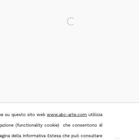
Open a larger version of the foll
 & Conditions
Contact us on Whatsapp
ione su questo sito web
www.abc-arte.com
utilizza
avigazione (functionality cookie) che consentono di
 pagina della Informativa Estesa che può consultare