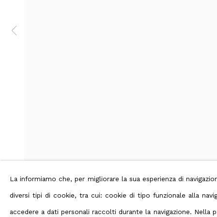
Artista collegato
Gastone Biggi
Privacy Policy
Manage cookies
Terms
Diritti d'autore 2026 ABC ARTE
La informiamo che, per migliorare la sua esperienza di navigaz
diversi tipi di cookie, tra cui: cookie di tipo funzionale alla n
accedere a dati personali raccolti durante la navigazione. Nella