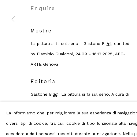
Enquire
Mostre
Privacy Policy
Manage cookies
Terms
Diritti d'autore 2026 ABC ARTE
La pittura si fa sul serio - Gastone Biggi, curated
by Flaminio Gualdoni, 24.09 - 16.12.2025, ABC-
ARTE Genova
Editoria
Gastone Biggi, La pittura si fa sul serio. A cura di
Flaminio Gualdoni. Con Saggi Critici. ABC-ARTE,
La informiamo che, per migliorare la sua esperienza di navigaz
2025
diversi tipi di cookie, tra cui: cookie di tipo funzionale alla n
accedere a dati personali raccolti durante la navigazione. Nella