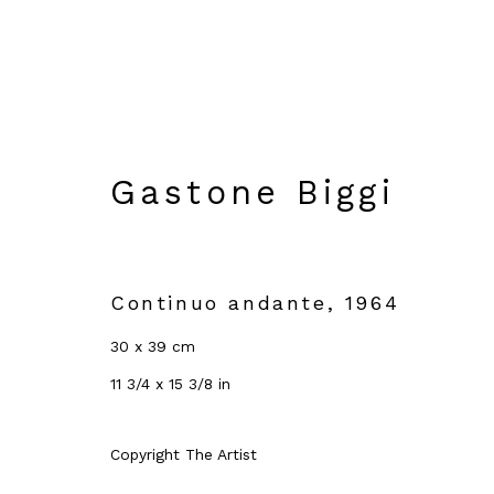
Gastone Biggi
Gastone Biggi. La pit
a cura di Flaminio 
Continuo andante
,
1964
24 Settembre 2025 - 15 Gennaio 20
Genova
30 x 39 cm
Panoramica
Opere
Foto esposizio
11 3/4 x 15 3/8 in
Copyright The Artist