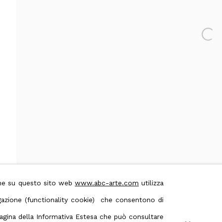
Open 
 & Conditions
Contact us on Whatsapp
ione su questo sito web
www.abc-arte.com
utilizza
avigazione (functionality cookie) che consentono di
 pagina della Informativa Estesa che può consultare