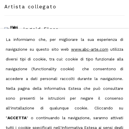
Artista collegato
Ingrid Floss
La informiamo che, per migliorare la sua esperienza di
navigazione su questo sito web
www.abc-arte.com
utilizza
diversi tipi di cookie, tra cui: cookie di tipo funzionale alla
navigazione (functionality cookie) che consentono di
Condividi
accedere a dati personali raccolti durante la navigazione.
Nella pagina della Informativa Estesa che può consultare
sono presenti le istruzioni per negare il consenso
Privacy Policy
Manage cookies
all'installazione di qualunque cookie. Cliccando su
Terms & Conditions
"
ACCETTA
" o continuando la navigazione, saranno attivati
Contact us on Whatsapp
tutti i cookie specificati nell'Informativa Estesa ai sensi degli