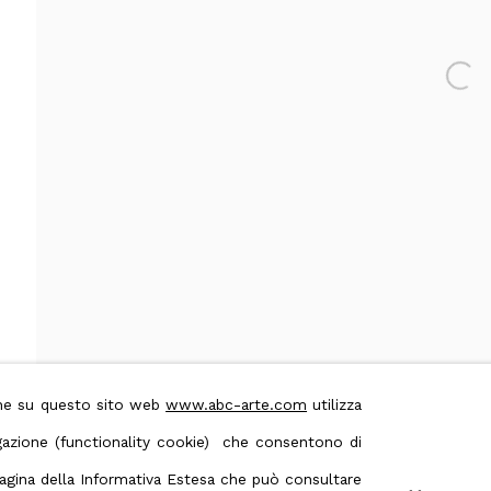
Open 
 & Conditions
Contact us on Whatsapp
ione su questo sito web
www.abc-arte.com
utilizza
avigazione (functionality cookie) che consentono di
 pagina della Informativa Estesa che può consultare