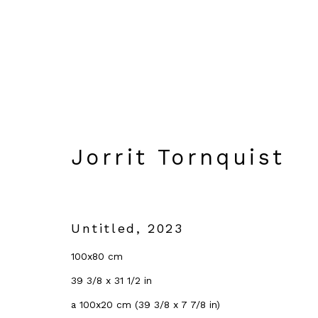
Jorrit Tornquist - C
a cura di Flaminio 
Jorrit Tornquist
29 Gennaio - 14 Aprile 2026
Genova
Untitled
,
2023
Panoramica
Opere
Foto esposizio
100x80 cm
39 3/8 x 31 1/2 in
a 100x20 cm (39 3/8 x 7 7/8 in)