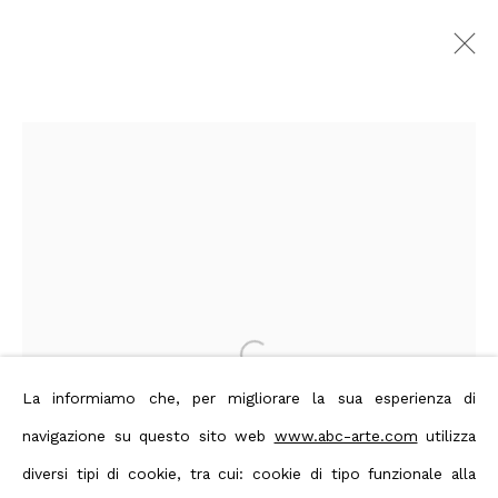
Alan Bee -
Correspondances
:
a cura di Cesare Biasini Selvaggi
9 Aprile - 30 Maggio 2026
Milano
Panoramica
Opere
Foto esposizione
Eventi
Open a larger version of the foll
La informiamo che, per migliorare la sua esperienza di
navigazione su questo sito web
www.abc-arte.com
utilizza
Privacy Policy
Manage cookies
diversi tipi di cookie, tra cui: cookie di tipo funzionale alla
Terms & Conditions