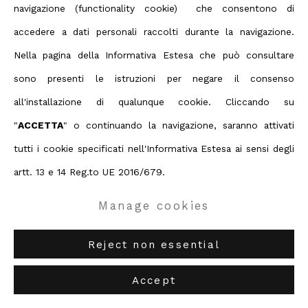
navigazione (functionality cookie) che consentono di
Contact us on Whatsapp
accedere a dati personali raccolti durante la navigazione.
Diritti d'autore 2026 ABC ARTE
Nella pagina della Informativa Estesa che può consultare
sono presenti le istruzioni per negare il consenso
ABC-ARTE
via XX Settembre 11/A, 16121 Genova
Alan Bee
all'installazione di qualunque cookie. Cliccando su
ABC-ARTE ONE OF
via Santa Croce 21, 20122 Milano
"
ACCETTA
" o continuando la navigazione, saranno attivati
The hexagonal force
,
2007
tutti i cookie specificati nell'Informativa Estesa ai sensi degli
artt. 13 e 14 Reg.to UE 2016/679.
20 x 20 x 8 cm
7 7/8 x 7 7/8 x 3 1/8 in
Manage cookies
Enquire
Reject non essential
Further images
Accept
(View a larger image of thumbnail 1 )
, currently selected.
, currently selected.
, currently selected.
(View a larger image of thumbnail 2 )
(View a larger image of thumbnail 3 )