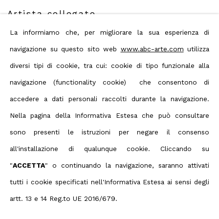
Artista collegato
La informiamo che, per migliorare la sua esperienza di
navigazione su questo sito web
www.abc-arte.com
utilizza
Matteo Negri
diversi tipi di cookie, tra cui: cookie di tipo funzionale alla
navigazione (functionality cookie) che consentono di
accedere a dati personali raccolti durante la navigazione.
Nella pagina della Informativa Estesa che può consultare
sono presenti le istruzioni per negare il consenso
Privacy Policy
Manage cookies
all'installazione di qualunque cookie. Cliccando su
Terms & Conditions
"
ACCETTA
" o continuando la navigazione, saranno attivati
Contact us on Whatsapp
tutti i cookie specificati nell'Informativa Estesa ai sensi degli
Diritti d'autore 2026 ABC ARTE
artt. 13 e 14 Reg.to UE 2016/679.