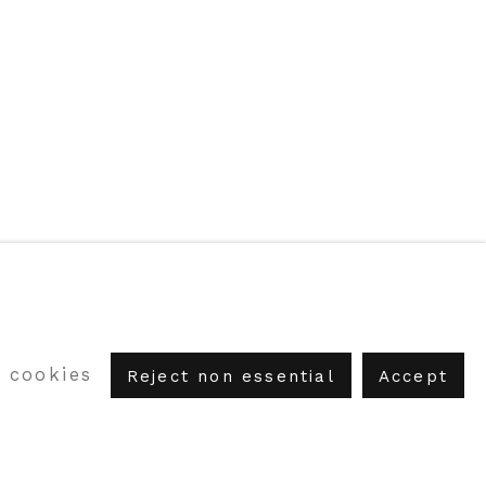
 cookies
ABC-ARTE
via XX Settembre 11/A, 16121 Genova
Reject non essential
Accept
ABC-ARTE ONE OF
via Santa Croce 21, 20122 Milano