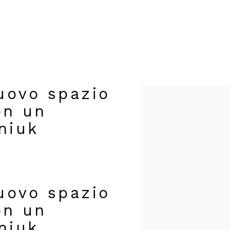
uovo spazio
Open a larger version of t
on un
niuk
uovo spazio
on un
niuk