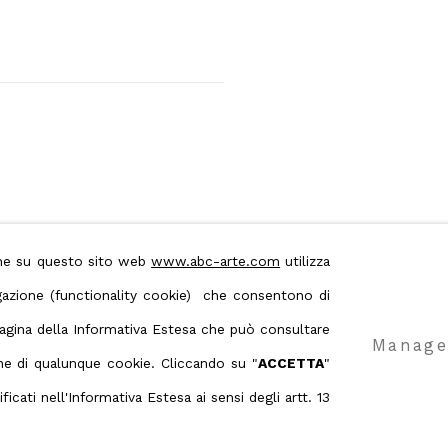
ione su questo sito web
www.abc-arte.com
utilizza
avigazione (functionality cookie) che consentono di
 pagina della Informativa Estesa che può consultare
Manage
 & Conditions
Contact us on Whatsapp
ione di qualunque cookie. Cliccando su "
ACCETTA
"
icati nell'Informativa Estesa ai sensi degli artt. 13