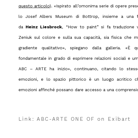
questo articolo
). «Ispirato all’omonima serie di opere pres
lo Josef Albers Museum di Bottrop, insieme a una f
da
Heinz Liesbrock
, “How to paint” si fa traduzione vi
Zeniuk sul colore e sulla sua capacità, sia fisica che m
gradiente qualitativo», spiegano dalla galleria. «È
fondamentale in grado di esprimere relazioni sociali e um
ABC – ARTE ha inizio», continuano, citando lo stesso
emozioni, e lo spazio pittorico è un luogo acritico c
emozioni affinché possano dare accesso a una comprensio
Link: ABC-ARTE ONE OF on Exibart