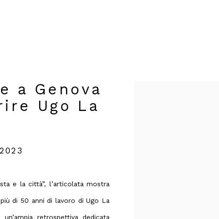
le a Genova
Open a larger version of t
rire Ugo La
 2023
ta e la città”, l’articolata mostra
più di 50 anni di lavoro di
Ugo La
i un’ampia retrospettiva dedicata