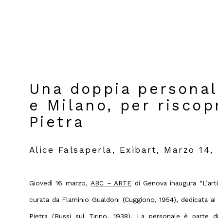
Una doppia persona
e Milano, per riscop
Pietra
Alice Falsaperla, Exibart, Marzo 14,
Giovedì 16 marzo,
ABC – ARTE
di Genova inaugura “L’artis
curata da
Flaminio Gualdoni
(Cuggiono, 1954), dedicata ai 
Pietra
(Bussi sul Tirino, 1938). La personale è parte d