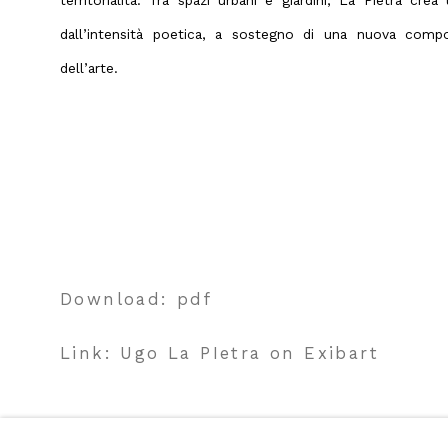
territorialità. Tra spazi urbani e giardini, La Pietra crea 
dall’intensità poetica, a sostegno di una nuova compo
dell’arte.
Download: pdf
Link: Ugo La PIetra on Exibart