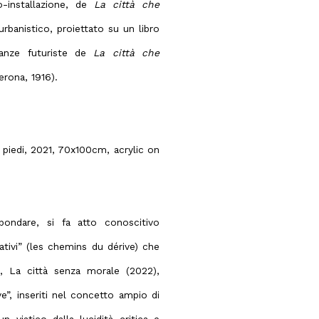
o-installazione, de
La città che
rbanistico, proiettato su un libro
ianze futuriste de
La città che
erona, 1916).
ei piedi, 2021, 70x100cm, acrylic on
bondare, si fa atto conoscitivo
nativi” (les chemins du dérive) che
, La città senza morale (2022),
ve”, inseriti nel concetto ampio di