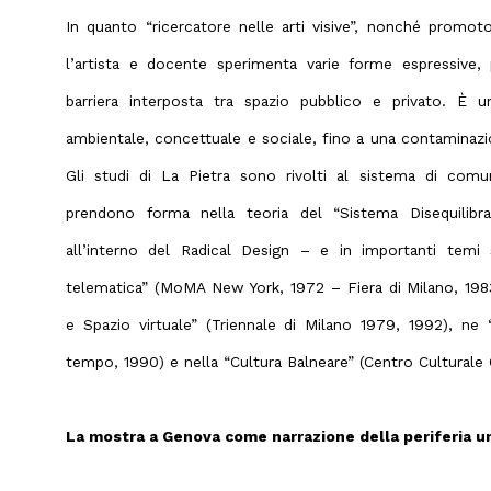
In quanto “ricercatore nelle arti visive”, nonché promotor
l’artista e docente sperimenta varie forme espressive, 
barriera interposta tra spazio pubblico e privato. È un
ambientale, concettuale e sociale, fino a una contaminazio
Gli studi di La Pietra sono rivolti al sistema di comun
prendono forma nella teoria del “Sistema Disequilib
all’interno del Radical Design – e in importanti temi s
telematica” (MoMA New York, 1972 – Fiera di Milano, 1983
e Spazio virtuale” (Triennale di Milano 1979, 1992), ne “
tempo, 1990) e nella “Cultura Balneare” (Centro Culturale 
La mostra a Genova come narrazione della periferia ur