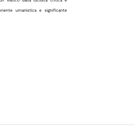
un viatico dalla lucidità critica e
nente umanistica e significante