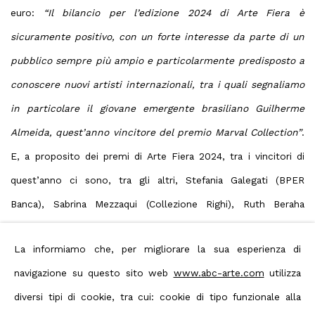
euro:
“Il bilancio per l’edizione 2024 di Arte Fiera è
sicuramente positivo, con un forte interesse da parte di un
pubblico sempre più ampio e particolarmente predisposto a
conoscere nuovi artisti internazionali, tra i quali segnaliamo
in particolare il giovane emergente brasiliano Guilherme
Almeida, quest’anno vincitore del premio Marval Collection”
.
E, a proposito dei
premi di Arte Fiera 2024
, tra i vincitori di
quest’anno ci sono, tra gli altri, Stefania Galegati (BPER
Banca), Sabrina Mezzaqui (Collezione Righi), Ruth Beraha
(Spada Partners) e Milli Gandini (The Collectors. Chain Prize).
La informiamo che, per migliorare la sua esperienza di
Link: Arte Fiera 2024 fa festa a
navigazione su questo sito web
www.abc-arte.com
utilizza
Bologna. Come è andata la fiera più
diversi tipi di cookie, tra cui: cookie di tipo funzionale alla