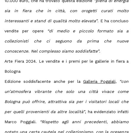
10.000 euro, che ha trovato questa edizione
“piena di energia
sia in fiera che in città, con orogetti curati molto
interessanti e stand di qualità molto elevata”
. E ha concluso
vendite per opere
“di medio e piccolo formato sia a
collezionisti che ci seguono da prima che nuove
conoscenze. Nel complesso siamo soddisfatte”
.
Arte Fiera 2024. Le vendite e i premi per le gallerie in fiera a
Bologna
Edizione soddisfacente anche per la
Galleria Poggiali
,
“con
un’atmosfera vibrante che solo una città vivace come
Bologna può offrire, attrattiva sia per i visitatori locali che
per quelli provenienti da altre località”
, ha evidenziato infatti
Marco Poggiali.
“Rispetto agli anni precedenti, abbiamo
notato una certa cautela nel collezionismo, con la presenza