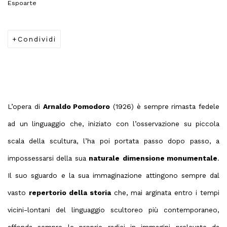
Espoarte
Condividi
L’opera di
Arnaldo Pomodoro
(1926) è sempre rimasta fedele
ad un linguaggio che, iniziato con l’osservazione su piccola
scala della scultura, l’ha poi portata passo dopo passo, a
impossessarsi della sua
naturale
dimensione monumentale
.
Il suo sguardo e la sua immaginazione attingono sempre dal
vasto
repertorio della storia
che, mai arginata entro i tempi
vicini-lontani del linguaggio scultoreo più contemporaneo,
affonda sempre le proprie radici in immagini prelevate da