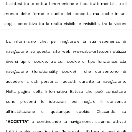
di sintesi tra le entità fenomeniche e i costrutti mentali, tra il
mondo delle forme e quello dei concetti, ma anche in una
soglia percettiva tra la realtà visibile e invisibile, tra la visione
che filtra attraverso la retina e l'immagine che giunge, infine,
La informiamo che, per migliorare la sua esperienza di
alla mente e alla coscienza dell'osservatore.
navigazione su questo sito web
www.abc-arte.com
utilizza
diversi tipi di cookie, tra cui: cookie di tipo funzionale alla
navigazione (functionality cookie) che consentono di
accedere a dati personali raccolti durante la navigazione.
Nella pagina della Informativa Estesa che può consultare
sono presenti le istruzioni per negare il consenso
Privacy Policy
Manage cookies
all'installazione di qualunque cookie. Cliccando su
Terms & Conditions
"
ACCETTA
" o continuando la navigazione, saranno attivati
Contact us on Whatsapp
tutti i cookie specificati nell'Informativa Estesa ai sensi degli