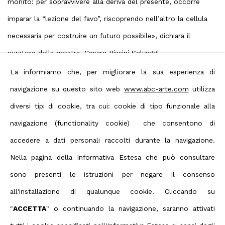
monito: per sopravvivere alla deriva del presente, occorre
imparar la “lezione del favo”, riscoprendo nell’altro la cellula
necessaria per costruire un futuro possibile», dichiara il
curatore della mostra, Cesare Biasini Selvaggi.
La informiamo che, per migliorare la sua esperienza di
Correspondances sarà visibile dal 9 aprile al 30 maggio 2026 in
navigazione su questo sito web
www.abc-arte.com
utilizza
ABC-ARTE ONE OF
, via Santa Croce 21, Milano. Il vernissage si
diversi tipi di cookie, tra cui: cookie di tipo funzionale alla
terrà
giovedì 9 aprile dalle 18:30
.
navigazione (functionality cookie) che consentono di
accedere a dati personali raccolti durante la navigazione.
Nella pagina della Informativa Estesa che può consultare
sono presenti le istruzioni per negare il consenso
Privacy Policy
Manage cookies
all'installazione di qualunque cookie. Cliccando su
Terms & Conditions
"
ACCETTA
" o continuando la navigazione, saranno attivati
Contact us on Whatsapp