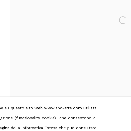
 & Conditions
Contact us on Whatsapp
Open 
ione su questo sito web
www.abc-arte.com
utilizza
avigazione (functionality cookie) che consentono di
 pagina della Informativa Estesa che può consultare