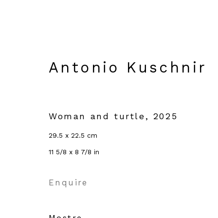
Antonio Kuschnir
Untitle Art Miami B
Woman and turtle
,
2025
Ocean Drive and 12th Street, Miami
29.5 x 22.5 cm
Panoramica
Opere
11 5/8 x 8 7/8 in
Back to art fairs
Enquire