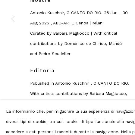
Mostre
Privacy Policy
Manage cookies
Terms
Antonio Kuschnir, O CANTO DO RIO. 26 Jun - 30
Diritti d'autore 2026 ABC ARTE
Aug 2025 , ABC-ARTE Genoa | Milan
Curated by Barbara Magliocco | With critical
contributions by Domenico de Chirico, Mandú
and Pedro Scudeller
Editoria
Published in Antonio Kuschnir , O CANTO DO RIO.
With critical contributions by Barbara Magliocco,
Domenico de Chirico, Mandú and Pedro
La informiamo che, per migliorare la sua esperienza di navigaz
Scudeller.
diversi tipi di cookie, tra cui: cookie di tipo funzionale alla n
ITA - ENG - PTB. Edited by ABC-ARTE 2025
accedere a dati personali raccolti durante la navigazione. Nella