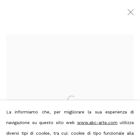
Marcello Lo Giudice
Immagini
Panoramica
Opere
Video
Biografia
Press
Mostre
Novità
Bibliografia
Privacy Policy
Manage cookies
Terms & Conditions
Open a larger version of the foll
Contact us on Whatsapp
La informiamo che, per migliorare la sua esperienza di
navigazione su questo sito web
www.abc-arte.com
utilizza
Diritti d'autore 2026 ABC ARTE
diversi tipi di cookie, tra cui: cookie di tipo funzionale alla