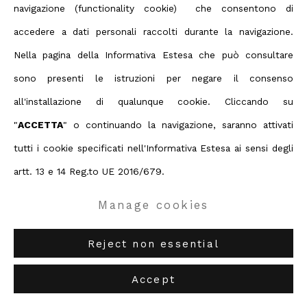
ABC-ARTE
via XX Settembre 11/A, 16121 Genova
navigazione (functionality cookie) che consentono di
ABC-ARTE ONE OF
via Santa Croce 21, 20122 Milano
accedere a dati personali raccolti durante la navigazione.
Nella pagina della Informativa Estesa che può consultare
sono presenti le istruzioni per negare il consenso
Marcello Lo Giudice
all'installazione di qualunque cookie. Cliccando su
"
ACCETTA
" o continuando la navigazione, saranno attivati
Sunset
,
2011
tutti i cookie specificati nell'Informativa Estesa ai sensi degli
artt. 13 e 14 Reg.to UE 2016/679.
140 x 140 cm
55 1/8 x 55 1/8 in
Manage cookies
Copyright The Artist
Reject non essential
Enquire
Accept