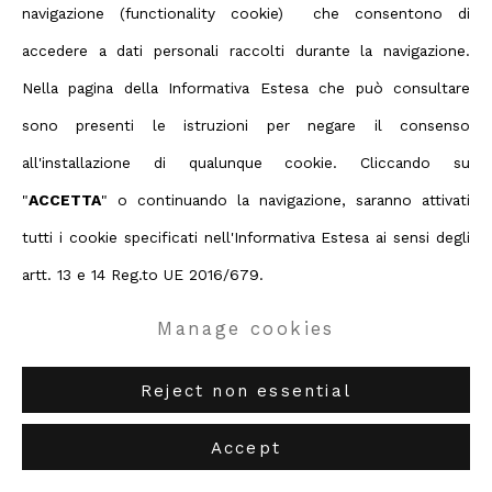
navigazione (functionality cookie) che consentono di
ABC-ARTE
via XX Settembre 11/A, 16121 Genova
accedere a dati personali raccolti durante la navigazione.
ABC-ARTE ONE OF
via Santa Croce 21, 20122 Milano
Nella pagina della Informativa Estesa che può consultare
sono presenti le istruzioni per negare il consenso
Yasuo Sumi
all'installazione di qualunque cookie. Cliccando su
"
ACCETTA
" o continuando la navigazione, saranno attivati
Kiiro
,
2009-1960
tutti i cookie specificati nell'Informativa Estesa ai sensi degli
artt. 13 e 14 Reg.to UE 2016/679.
100 x 100 cm
39 3/8 x 39 3/8 in
Manage cookies
Copyright The Artist
Reject non essential
Accept
ID: 140