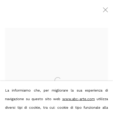
Yasuo Sumi
Immagini
Panoramica
Opere
Video
Biografia
Press
Mostre
Editoria
Novità
Eventi
Art Fairs
CV
Bibliografia
Privacy Policy
Manage cookies
Open a larger version of the foll
Terms & Conditions
La informiamo che, per migliorare la sua esperienza di
Contact us on Whatsapp
navigazione su questo sito web
www.abc-arte.com
utilizza
Diritti d'autore 2026 ABC ARTE
diversi tipi di cookie, tra cui: cookie di tipo funzionale alla