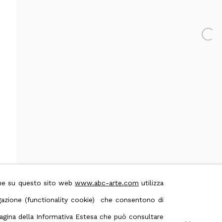
 & Conditions
Contact us on Whatsapp
Open 
ione su questo sito web
www.abc-arte.com
utilizza
avigazione (functionality cookie) che consentono di
 pagina della Informativa Estesa che può consultare