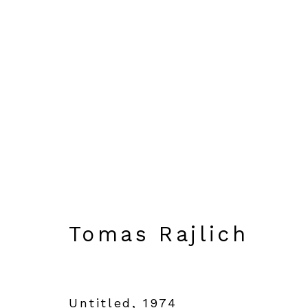
Tomas Rajlich
Immagini
Panoramica
Opere
Bio
Tomas Rajlich
Untitled
,
1974