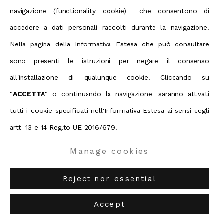
a cura di Flaminio Gualdoni
navigazione (functionality cookie) che consentono di
accedere a dati personali raccolti durante la navigazione.
Nella pagina della Informativa Estesa che può consultare
sono presenti le istruzioni per negare il consenso
Privacy Policy
Manage cookies
all'installazione di qualunque cookie. Cliccando su
Terms & Conditions
"
ACCETTA
" o continuando la navigazione, saranno attivati
Contact us on Whatsapp
tutti i cookie specificati nell'Informativa Estesa ai sensi degli
Diritti d'autore 2026 ABC ARTE
artt. 13 e 14 Reg.to UE 2016/679.
Manage cookies
ABC-ARTE
via XX Settembre 11/A, 16121 Genova
ABC-ARTE ONE OF
via Santa Croce 21, 20122 Milano
Reject non essential
Accept