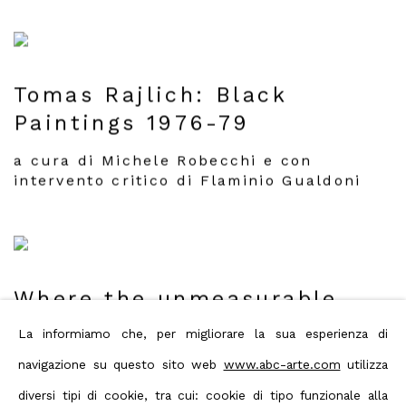
Tomas Rajlich: Black
Paintings 1976-79
a cura di Michele Robecchi e con
intervento critico di Flaminio Gualdoni
Where the unmeasurable
meets the measurable.
La informiamo che, per migliorare la sua esperienza di
A.Bee, P. Iacchetti, T.
navigazione su questo sito web
www.abc-arte.com
utilizza
Rajlich, N. Valentini
diversi tipi di cookie, tra cui: cookie di tipo funzionale alla