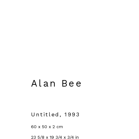
Alan Bee
Immagini
Panoramica
Opere
Vid
Alan Bee
Untitled
,
1993
60 x 50 x 2 cm
23 5/8 x 19 3/4 x 3/4 in