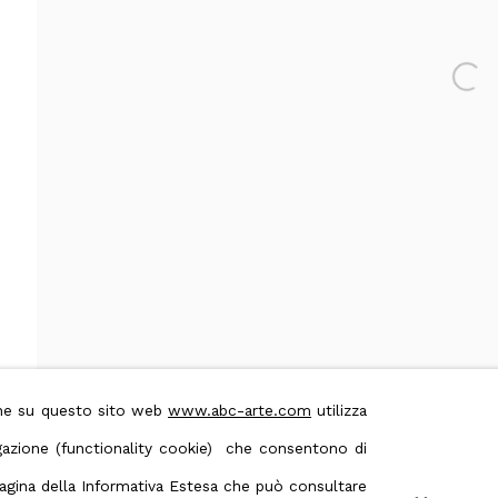
 & Conditions
Contact us on Whatsapp
Open 
ione su questo sito web
www.abc-arte.com
utilizza
avigazione (functionality cookie) che consentono di
 pagina della Informativa Estesa che può consultare