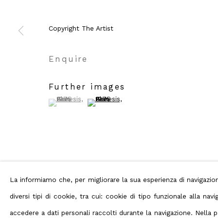
Privacy Policy
Manage cookies
Terms
Diritti d'autore 2026 ABC ARTE
Copyright The Artist
Enquire
Further images
(View a larger image of thumbnail 1 )
, currently selected.
, currently selected.
, currently selected.
(View a larger image of thumbnail 2 )
Condividi
La informiamo che, per migliorare la sua esperienza di navigaz
diversi tipi di cookie, tra cui: cookie di tipo funzionale alla n
accedere a dati personali raccolti durante la navigazione. Nella