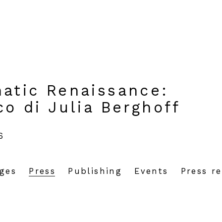
matic Renaissance
:
co di Julia Berghoff
6
ages
Press
Publishing
Events
Press re