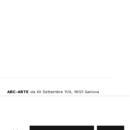
ABC-ARTE
via XX Settembre 11/A, 16121 Genova
ABC-ARTE ONE OF
via Santa Croce 21, 20122 Milano