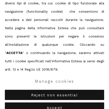
diversi tipi di cookie, tra cui: cookie di tipo funzionale alla
navigazione (functionality cookie) che consentono di
Condividi
accedere a dati personali raccolti durante la navigazione.
Nella pagina della Informativa Estesa che può consultare
sono presenti le istruzioni per negare il consenso
Privacy Policy
Manage cookies
all'installazione di qualunque cookie. Cliccando su
Terms & Conditions
"
ACCETTA
" o continuando la navigazione, saranno attivati
Contact us on Whatsapp
tutti i cookie specificati nell'Informativa Estesa ai sensi degli
Diritti d'autore 2026 ABC ARTE
artt. 13 e 14 Reg.to UE 2016/679.
Manage cookies
ABC-ARTE
via XX Settembre 11/A, 16121 Genova
ABC-ARTE ONE OF
via Santa Croce 21, 20122 Milano
Reject non essential
Accept