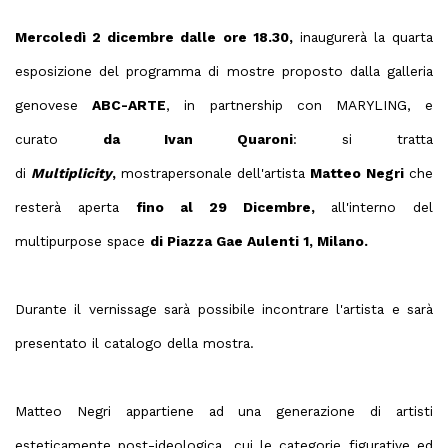
Mercoledì 2 dicembre dalle ore 18.30,
inaugurerà la quarta
esposizione del programma di mostre proposto dalla galleria
genovese
ABC-ARTE
, in partnership con MARYLING, e
curato
da Ivan Quaroni
: si tratta
di
Multiplicity
,
mostrapersonale dell'artista
Matteo Negri
che
resterà aperta
fino al 29 Dicembre,
all'interno del
multipurpose space
di Piazza Gae Aulenti 1, Milano.
Durante il vernissage sarà possibile incontrare l'artista e sarà
presentato il catalogo della mostra.
Matteo Negri appartiene ad una generazione di artisti
esteticamente post-ideologica, cui le categorie figurative ed