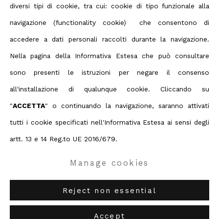
diversi tipi di cookie, tra cui: cookie di tipo funzionale alla
Espoarte, Espoarte Contemporary Art
Magazine, Giugno 17, 2019
navigazione (functionality cookie) che consentono di
accedere a dati personali raccolti durante la navigazione.
Nella pagina della Informativa Estesa che può consultare
sono presenti le istruzioni per negare il consenso
Privacy Policy
Manage cookies
all'installazione di qualunque cookie. Cliccando su
Terms & Conditions
"
ACCETTA
" o continuando la navigazione, saranno attivati
Contact us on Whatsapp
tutti i cookie specificati nell'Informativa Estesa ai sensi degli
Diritti d'autore 2026 ABC ARTE
artt. 13 e 14 Reg.to UE 2016/679.
Manage cookies
ABC-ARTE
via XX Settembre 11/A, 16121 Genova
ABC-ARTE ONE OF
via Santa Croce 21, 20122 Milano
Reject non essential
Accept