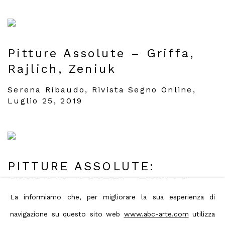
Pitture Assolute – Griffa,
Rajlich, Zeniuk
Serena Ribaudo, Rivista Segno Online,
Luglio 25, 2019
PITTURE ASSOLUTE:
GIORGIO GRIFFA, TOMAS
RAJLICH, JERRY ZENIUK IN
La informiamo che, per migliorare la sua esperienza di
MOSTRA DA ABC-ARTE
navigazione su questo sito web
www.abc-arte.com
utilizza