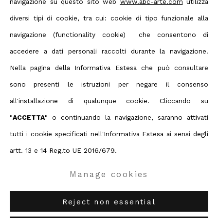
navigazione su questo sito web
www.abc-arte.com
utilizza
Jerry Zeniuk
diversi tipi di cookie, tra cui: cookie di tipo funzionale alla
navigazione (functionality cookie) che consentono di
accedere a dati personali raccolti durante la navigazione.
Nella pagina della Informativa Estesa che può consultare
sono presenti le istruzioni per negare il consenso
Privacy Policy
Manage cookies
all'installazione di qualunque cookie. Cliccando su
Terms & Conditions
"
ACCETTA
" o continuando la navigazione, saranno attivati
Contact us on Whatsapp
tutti i cookie specificati nell'Informativa Estesa ai sensi degli
Diritti d'autore 2026 ABC ARTE
artt. 13 e 14 Reg.to UE 2016/679.
Manage cookies
ABC-ARTE
via XX Settembre 11/A, 16121 Genova
ABC-ARTE ONE OF
via Santa Croce 21, 20122 Milano
Reject non essential