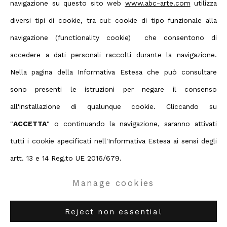
navigazione su questo sito web
www.abc-arte.com
utilizza
Chiara Crepaldi
diversi tipi di cookie, tra cui: cookie di tipo funzionale alla
navigazione (functionality cookie) che consentono di
accedere a dati personali raccolti durante la navigazione.
Nella pagina della Informativa Estesa che può consultare
sono presenti le istruzioni per negare il consenso
Privacy Policy
Manage cookies
all'installazione di qualunque cookie. Cliccando su
Terms & Conditions
"
ACCETTA
" o continuando la navigazione, saranno attivati
Contact us on Whatsapp
tutti i cookie specificati nell'Informativa Estesa ai sensi degli
Diritti d'autore 2026 ABC ARTE
artt. 13 e 14 Reg.to UE 2016/679.
Manage cookies
ABC-ARTE
via XX Settembre 11/A, 16121 Genova
ABC-ARTE ONE OF
via Santa Croce 21, 20122 Milano
Reject non essential