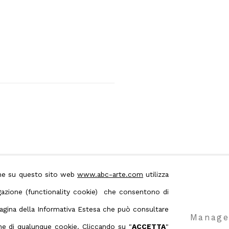
ione su questo sito web
www.abc-arte.com
utilizza
avigazione (functionality cookie) che consentono di
 pagina della Informativa Estesa che può consultare
 & Conditions
Contact us on Whatsapp
Manage
ione di qualunque cookie. Cliccando su "
ACCETTA
"