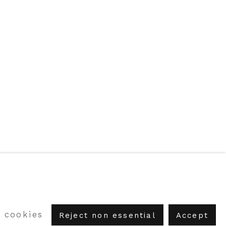
 cookies
ABC-ARTE
via XX Settembre 11/A, 16121 Genova
Reject non essential
Accept