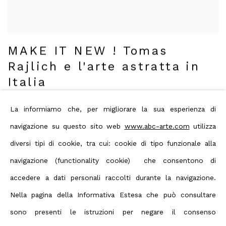
MAKE IT NEW ! Tomas
Rajlich e l'arte astratta in
Italia
Retrospettiva di Tomas Rajlich al Museo
La informiamo che, per migliorare la sua esperienza di
di Arte Contemporanea Villa Croce di
Genova
navigazione su questo sito web
www.abc-arte.com
utilizza
4 Maggio - 22 Agosto 2021
diversi tipi di cookie, tra cui: cookie di tipo funzionale alla
Genova
navigazione (functionality cookie) che consentono di
accedere a dati personali raccolti durante la navigazione.
Nella pagina della Informativa Estesa che può consultare
sono presenti le istruzioni per negare il consenso